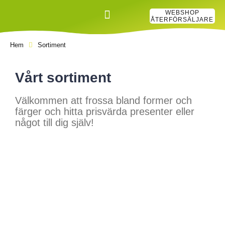
Hoppa
WEBSHOP
till
ÅTERFÖRSÄLJARE
innehåll
Hem
Sortiment
Vårt sortiment
Välkommen att frossa bland former och
färger och hitta prisvärda presenter eller
något till dig själv!
Är du återförsäljare?
Se alla motiv och produkter och beställ i vår webbshop. Har
du inte loginuppgifter, skapa gärna ditt eget login direkt. Vi